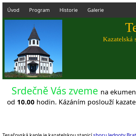
Úvod
Program
Historie
Galerie
T
Kazatelská 
Srdečně Vás zveme
na ekumenic
od
10.00
hodin. Kázáním poslouží kazatelé
Tesařovská kaple je kazatelskou stanicí
sboru Jednoty Bra