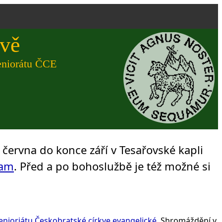
ově
eniorátu ČCE
června do konce září v Tesařovské kapli
ram
. Před a po bohoslužbě je též možné si
nioriátu
Českobratské církve evangelické
. Shromáždění v