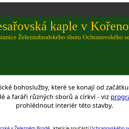
esařovská kaple v Kořen
stanice Železnobrodského sboru Ochranovského s
ké bohoslužby, které se konají od začátku 
 a faráři různých sborů a církví - viz
prog
prohlédnout interiér této stavby.
trské v Železném Brodě
, který je součástí
Ochranovského se